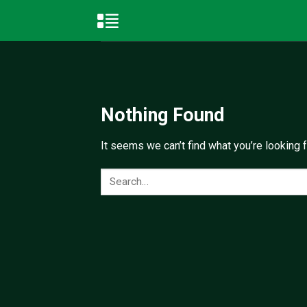
Skip
to
content
Nothing Found
It seems we can’t find what you’re looking 